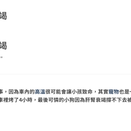
竭
竭
1
事，因為車內的
高溫
很可能會讓小孩致命，其實
寵物
也是
車裡烤了4小時，最後可憐的小狗因為肝腎衰竭撐不下去