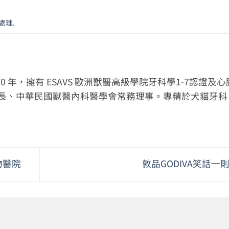
處理
.
 年，擁有 ESAVS 歐洲獸醫高級學院牙科學1-7認證及心
事長、中華民國獸醫內科醫學會常務理事。專精於犬貓牙科
物醫院
敦品GODIVA笑話一