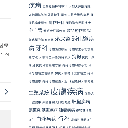
疾病
台灣寵物牙科專科
大型犬牙齦護理
如何預防狗狗牙齦增生
寵物口腔手術恢復期
寵
寵物牙科
物抗癲癇藥物
寵物進食困難症狀
心血管
敦品動物醫院
拳師犬牙齦疾病
消化道疾
泌尿道
替代藥物治療方案
臟學
牙科
病
牙齦出血原因
牙齦增生手術後照
、內
狗狗
顧方法
牙齦增生手術費用多少
狗狗口臭
原因
狗狗牙齒護理方案
狗狗牙齦切除手術
狗
狗牙齦增生會痛嗎
狗狗牙齦為什麼會增生
狗狗
牙齦腫脹
狗狗牙齦覆蓋牙冠
環孢素與牙齦問題
皮膚疾病
則
生殖系統
短鼻犬
肝臟疾病
口腔健康
美國惡霸犬口腔問題
胰臟炎
胰臟疾病
腫瘤疾病
藥物性牙齦
行為
血液疾病
增生
遺傳性牙齦增生
品種
遺傳性牙齦肥大
鈣通道阻斷劑牙齦影響