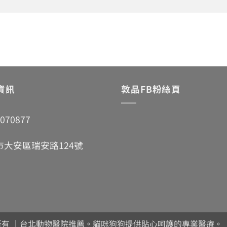
資訊
敦品FB粉絲頁
7070877
市大安區瑞安路124號
動物醫院 版權所有 ｜台北動物醫院推薦。貓咪狗狗提供貼心呵護的專業醫療。