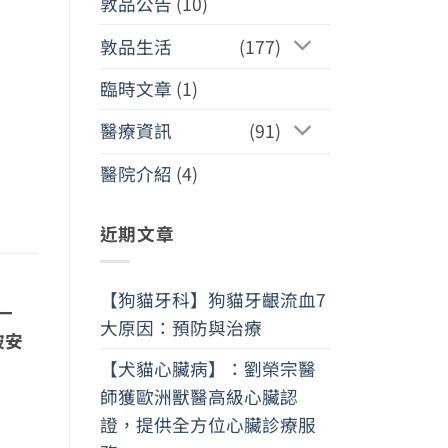
敦品公告
(10)
敦品生活
(177)
臨時文章
(1)
醫療資訊
(91)
醫院介紹
(4)
近期文章
【狗貓牙科】狗貓牙齦流血7
一
大原因：預防與治療
被安
【犬貓心臟病】：劉榮宗醫
師獲歐洲獸醫高級心臟認
證，提供全方位心臟診療服