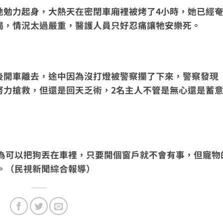
地勉力起身，大熱天在密閉車廂裡被烤了4小時，她已經
衰竭，情況太過嚴重，醫護人員只好忍痛讓牠安樂死。
然後開車離去，途中因為沒打燈被警察攔了下來，警察發現
努力搶救，但還是回天乏術，2名主人不管是無心還是蓄
為可以把狗丟在車裡，只要開個窗戶就不會有事，但寵物
。（民視新聞綜合報導）