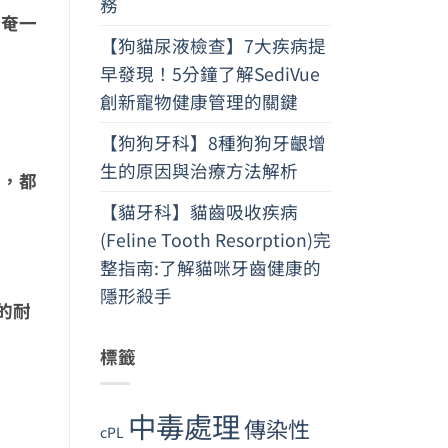
務
奄奄一
【狗貓尿液檢查】7大疾病提
早發現！5分鐘了解SediVue
創新寵物健康管理的關鍵
【狗狗牙科】8種狗狗牙齦增
生的原因與治療方法解析
意，都
【貓牙科】貓齒吸收疾病
(Feline Tooth Resorption)完
整指南:了解貓咪牙齒健康的
隱形殺手
的耐
標籤
中毒處理
傳染性
cPL