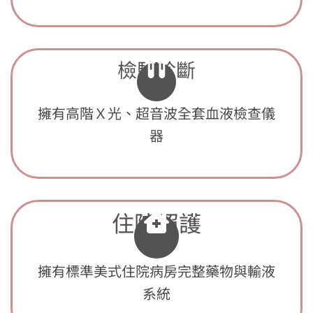
檢驗診斷
擁有高階Ｘ光、超音波全套血液檢查儀
器
住院照護
擁有標準美式住院病房完整藥物與輸液
系統