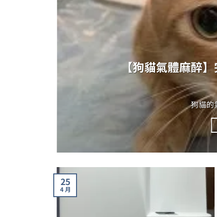
【狗貓氣體麻醉】
狗貓的氣
25
4 月