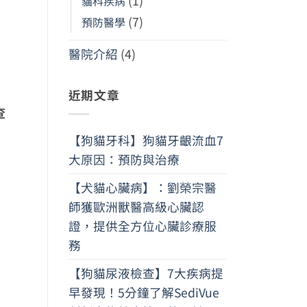
(1)
貓科疾病
(7)
預防醫學
醫院介紹
(4)
近期文章
查
【狗貓牙科】狗貓牙齦流血7
大原因：預防與治療
【犬貓心臟病】：劉榮宗醫
師獲歐洲獸醫高級心臟認
證，提供全方位心臟診療服
務
【狗貓尿液檢查】7大疾病提
早發現！5分鐘了解SediVue