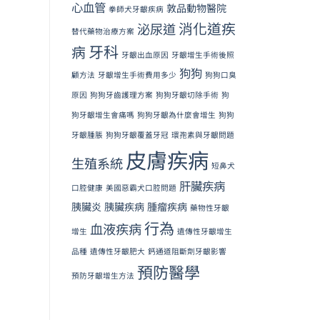
心血管
敦品動物醫院
拳師犬牙齦疾病
消化道疾
泌尿道
替代藥物治療方案
牙科
病
牙齦出血原因
牙齦增生手術後照
狗狗
顧方法
牙齦增生手術費用多少
狗狗口臭
原因
狗狗牙齒護理方案
狗狗牙齦切除手術
狗
狗牙齦增生會痛嗎
狗狗牙齦為什麼會增生
狗狗
牙齦腫脹
狗狗牙齦覆蓋牙冠
環孢素與牙齦問題
皮膚疾病
生殖系統
短鼻犬
肝臟疾病
口腔健康
美國惡霸犬口腔問題
胰臟炎
胰臟疾病
腫瘤疾病
藥物性牙齦
行為
血液疾病
增生
遺傳性牙齦增生
品種
遺傳性牙齦肥大
鈣通道阻斷劑牙齦影響
預防醫學
預防牙齦增生方法