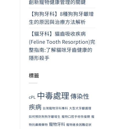
創新寵物健康管理的關鍵
【狗狗牙科】8種狗狗牙齦增
生的原因與治療方法解析
【貓牙科】貓齒吸收疾病
(Feline Tooth Resorption)完
整指南:了解貓咪牙齒健康的
隱形殺手
標籤
中毒處理
傳染性
cPL
疾病
台灣寵物牙科專科
大型犬牙齦護理
如何預防狗狗牙齦增生
寵物口腔手術恢復期
寵
寵物牙科
物抗癲癇藥物
寵物進食困難症狀