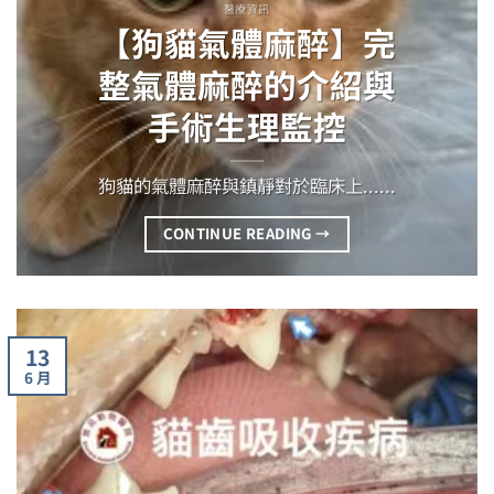
醫療資訊
【狗貓氣體麻醉】完
整氣體麻醉的介紹與
手術生理監控
狗貓的氣體麻醉與鎮靜對於臨床上......
CONTINUE READING
→
13
6 月