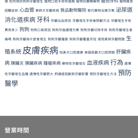
寵物牙科
理
如何預防狗狗牙齦增生
寵物口腔手術恢復期
寵物抗癲癇藥物
寵物進食
泌尿道
心血管
敦品動物醫院
困難症狀
拳師犬牙齦疾病
替代藥物治療方案
牙科
消化道疾病
牙齦出血原因
牙齦增生手術後照顧方法
牙齦增生手術
狗狗
費用多少
狗狗口臭原因
狗狗牙齒護理方案
狗狗牙齦切除手術
狗狗牙齦增生會
生
痛嗎
狗狗牙齦為什麼會增生
狗狗牙齦腫脹
狗狗牙齦覆蓋牙冠
環孢素與牙齦問題
皮膚疾病
殖系統
肝臟疾
短鼻犬口腔健康
美國惡霸犬口腔問題
行為
血液疾病
病
胰臟炎
胰臟疾病
腫瘤疾病
藥物性牙齦增生
遺傳
預防
性牙齦增生品種
遺傳性牙齦肥大
鈣通道阻斷劑牙齦影響
預防牙齦增生方法
醫學
營業時間