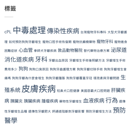
標籤
中毒處理
傳染性疾病
cPL
台灣寵物牙科專科
大型犬牙齦護
寵物牙科
理
如何預防狗狗牙齦增生
寵物口腔手術恢復期
寵物抗癲癇藥物
寵物進食
泌尿道
心血管
敦品動物醫院
困難症狀
拳師犬牙齦疾病
替代藥物治療方案
牙科
消化道疾病
牙齦出血原因
牙齦增生手術後照顧方法
牙齦增生手術
狗狗
費用多少
狗狗口臭原因
狗狗牙齒護理方案
狗狗牙齦切除手術
狗狗牙齦增生會
生
痛嗎
狗狗牙齦為什麼會增生
狗狗牙齦腫脹
狗狗牙齦覆蓋牙冠
環孢素與牙齦問題
皮膚疾病
殖系統
肝臟疾
短鼻犬口腔健康
美國惡霸犬口腔問題
行為
血液疾病
病
胰臟炎
胰臟疾病
腫瘤疾病
藥物性牙齦增生
遺傳
預防
性牙齦增生品種
遺傳性牙齦肥大
鈣通道阻斷劑牙齦影響
預防牙齦增生方法
醫學