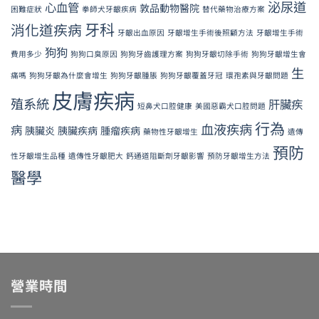
泌尿道
心血管
敦品動物醫院
困難症狀
拳師犬牙齦疾病
替代藥物治療方案
牙科
消化道疾病
牙齦出血原因
牙齦增生手術後照顧方法
牙齦增生手術
狗狗
費用多少
狗狗口臭原因
狗狗牙齒護理方案
狗狗牙齦切除手術
狗狗牙齦增生會
生
痛嗎
狗狗牙齦為什麼會增生
狗狗牙齦腫脹
狗狗牙齦覆蓋牙冠
環孢素與牙齦問題
皮膚疾病
殖系統
肝臟疾
短鼻犬口腔健康
美國惡霸犬口腔問題
行為
血液疾病
病
胰臟炎
胰臟疾病
腫瘤疾病
藥物性牙齦增生
遺傳
預防
性牙齦增生品種
遺傳性牙齦肥大
鈣通道阻斷劑牙齦影響
預防牙齦增生方法
醫學
營業時間