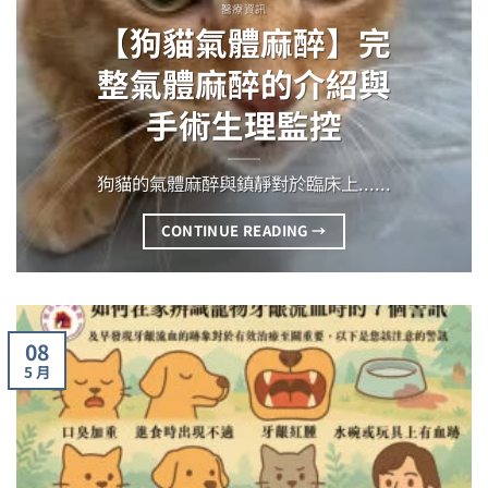
醫療資訊
【狗貓氣體麻醉】完
整氣體麻醉的介紹與
手術生理監控
狗貓的氣體麻醉與鎮靜對於臨床上......
CONTINUE READING
→
08
5 月