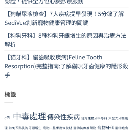
認證，提供全方位心臟診療服務
【狗貓尿液檢查】7大疾病提早發現！5分鐘了解
SediVue創新寵物健康管理的關鍵
【狗狗牙科】8種狗狗牙齦增生的原因與治療方法
解析
【貓牙科】貓齒吸收疾病(Feline Tooth
Resorption)完整指南:了解貓咪牙齒健康的隱形殺
手
標籤
中毒處理
傳染性疾病
cPL
台灣寵物牙科專科
大型犬牙齦護
寵物牙科
理
如何預防狗狗牙齦增生
寵物口腔手術恢復期
寵物抗癲癇藥物
寵物進食