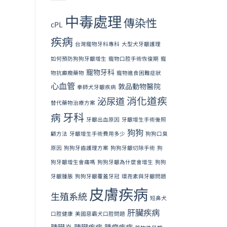
中毒處理
傳染性
cPL
疾病
台灣寵物牙科專科
大型犬牙齦護理
如何預防狗狗牙齦增生
寵物口腔手術恢復期
寵
寵物牙科
物抗癲癇藥物
寵物進食困難症狀
心血管
敦品動物醫院
拳師犬牙齦疾病
消化道疾
泌尿道
替代藥物治療方案
牙科
病
牙齦出血原因
牙齦增生手術後照
狗狗
顧方法
牙齦增生手術費用多少
狗狗口臭
原因
狗狗牙齒護理方案
狗狗牙齦切除手術
狗
狗牙齦增生會痛嗎
狗狗牙齦為什麼會增生
狗狗
牙齦腫脹
狗狗牙齦覆蓋牙冠
環孢素與牙齦問題
皮膚疾病
生殖系統
短鼻犬
肝臟疾病
口腔健康
美國惡霸犬口腔問題
胰臟炎
胰臟疾病
腫瘤疾病