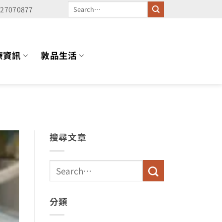
227070877
療資訊
敦品生活
搜尋文章
分類