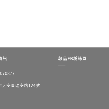
資訊
敦品FB粉絲頁
7070877
市大安區瑞安路124號