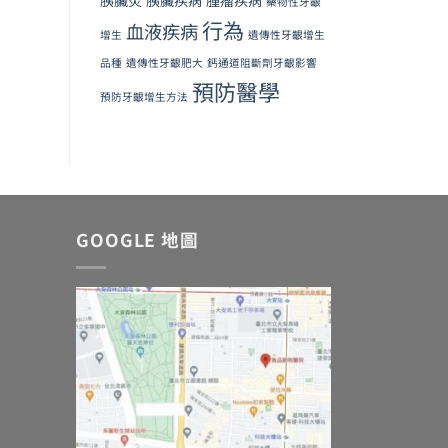
藥物性牙齦
行為
血液疾病
增生
遺傳性牙齦增生
品種
遺傳性牙齦肥大
鈣通道阻斷劑牙齦影響
預防醫學
預防牙齦增生方法
GOOGLE 地圖