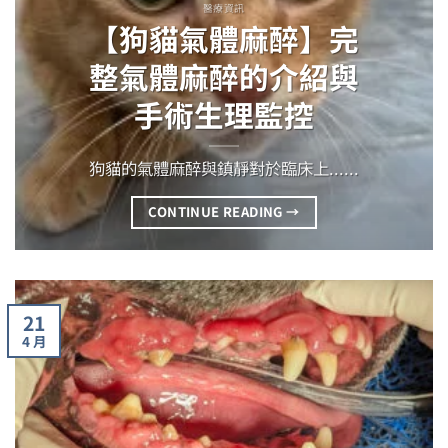
醫療資訊
【狗貓氣體麻醉】完
整氣體麻醉的介紹與
手術生理監控
狗貓的氣體麻醉與鎮靜對於臨床上......
CONTINUE READING
→
21
4 月