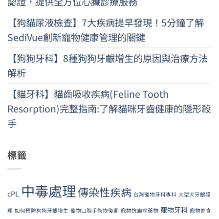
認證，提供全方位心臟診療服務
【狗貓尿液檢查】7大疾病提早發現！5分鐘了解
SediVue創新寵物健康管理的關鍵
【狗狗牙科】8種狗狗牙齦增生的原因與治療方法
解析
【貓牙科】貓齒吸收疾病(Feline Tooth
Resorption)完整指南:了解貓咪牙齒健康的隱形殺
手
標籤
中毒處理
傳染性疾病
cPL
台灣寵物牙科專科
大型犬牙齦護
寵物牙科
理
如何預防狗狗牙齦增生
寵物口腔手術恢復期
寵物抗癲癇藥物
寵物進食