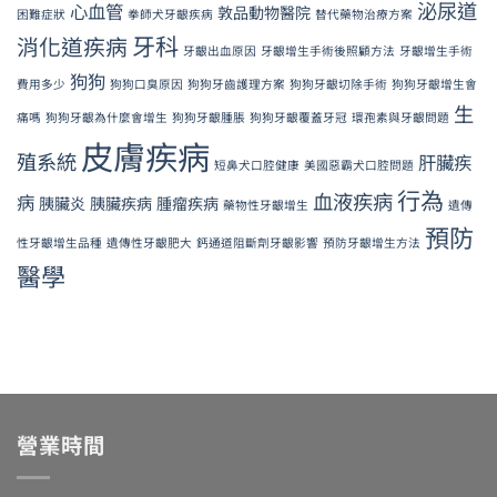
泌尿道
心血管
敦品動物醫院
困難症狀
拳師犬牙齦疾病
替代藥物治療方案
牙科
消化道疾病
牙齦出血原因
牙齦增生手術後照顧方法
牙齦增生手術
狗狗
費用多少
狗狗口臭原因
狗狗牙齒護理方案
狗狗牙齦切除手術
狗狗牙齦增生會
生
痛嗎
狗狗牙齦為什麼會增生
狗狗牙齦腫脹
狗狗牙齦覆蓋牙冠
環孢素與牙齦問題
皮膚疾病
殖系統
肝臟疾
短鼻犬口腔健康
美國惡霸犬口腔問題
行為
血液疾病
病
胰臟炎
胰臟疾病
腫瘤疾病
藥物性牙齦增生
遺傳
預防
性牙齦增生品種
遺傳性牙齦肥大
鈣通道阻斷劑牙齦影響
預防牙齦增生方法
醫學
營業時間