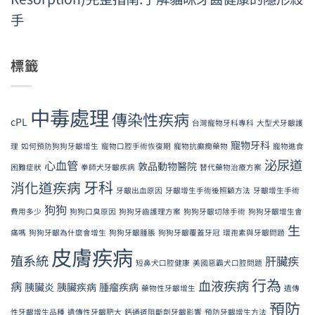
手
標籤
中毒處理
傳染性疾病
cPL
台灣寵物牙科專科
大型犬牙齦護
寵物牙科
理
如何預防狗狗牙齦增生
寵物口腔手術恢復期
寵物抗癲癇藥物
寵物進食
泌尿道
心血管
敦品動物醫院
困難症狀
拳師犬牙齦疾病
替代藥物治療方案
牙科
消化道疾病
牙齦出血原因
牙齦增生手術後照顧方法
牙齦增生手術
狗狗
費用多少
狗狗口臭原因
狗狗牙齒護理方案
狗狗牙齦切除手術
狗狗牙齦增生會
生
痛嗎
狗狗牙齦為什麼會增生
狗狗牙齦腫脹
狗狗牙齦覆蓋牙冠
環孢素與牙齦問題
皮膚疾病
殖系統
肝臟疾
短鼻犬口腔健康
美國惡霸犬口腔問題
行為
血液疾病
病
胰臟炎
胰臟疾病
腫瘤疾病
藥物性牙齦增生
遺傳
預防
性牙齦增生品種
遺傳性牙齦肥大
鈣通道阻斷劑牙齦影響
預防牙齦增生方法