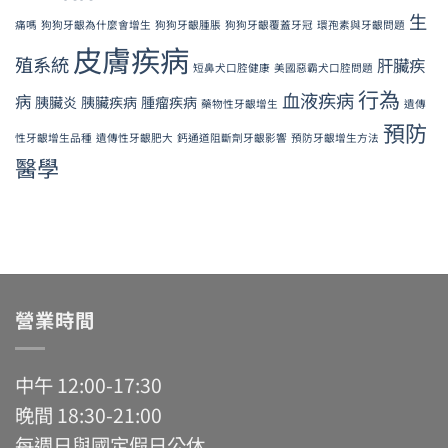
生
痛嗎
狗狗牙齦為什麼會增生
狗狗牙齦腫脹
狗狗牙齦覆蓋牙冠
環孢素與牙齦問題
皮膚疾病
殖系統
肝臟疾
短鼻犬口腔健康
美國惡霸犬口腔問題
行為
血液疾病
病
胰臟炎
胰臟疾病
腫瘤疾病
藥物性牙齦增生
遺傳
預防
性牙齦增生品種
遺傳性牙齦肥大
鈣通道阻斷劑牙齦影響
預防牙齦增生方法
醫學
營業時間
中午 12:00-17:30
晚間 18:30-21:00
每週日與國定假日公休