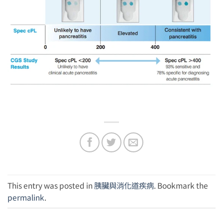
This entry was posted in
胰臟與消化道疾病
. Bookmark the
permalink
.