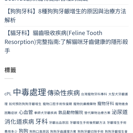
【狗狗牙科】8種狗狗牙齦增生的原因與治療方法
解析
【貓牙科】貓齒吸收疾病(Feline Tooth
Resorption)完整指南:了解貓咪牙齒健康的隱形殺
手
標籤
中毒處理
傳染性疾病
cPL
台灣寵物牙科專科
大型犬牙齦護
寵物牙科
理
如何預防狗狗牙齦增生
寵物口腔手術恢復期
寵物抗癲癇藥物
寵物進食
泌尿道
心血管
敦品動物醫院
困難症狀
拳師犬牙齦疾病
替代藥物治療方案
牙科
消化道疾病
牙齦出血原因
牙齦增生手術後照顧方法
牙齦增生手術
狗狗
費用多少
狗狗口臭原因
狗狗牙齒護理方案
狗狗牙齦切除手術
狗狗牙齦增生會