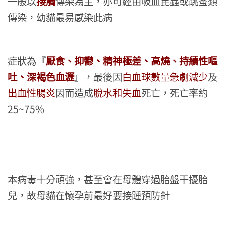
一般以
接觸
傳染為主，亦可經由吸血昆蟲或跳蚤類
傳染，幼貓最易感染此病
症狀為『
厭食、抑鬱、精神極差、高燒、持續性嘔
吐、深褐色血瀝
』，最後因
白血球數量急劇減少
及
出血性腸炎
因而造成
脫水和失血
死亡，死亡率約
25~75%
本病毒十分頑強，甚至會在母體穿過胎盤干擾胎
兒，故母貓在懷孕前最好要接踵預防針