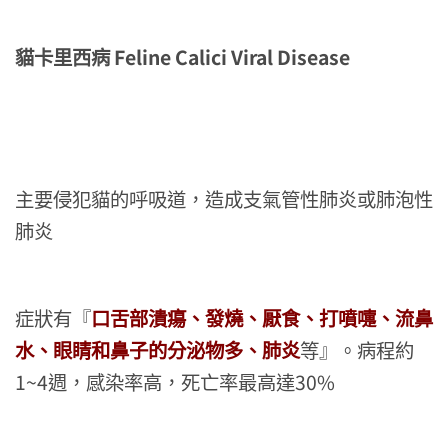
Feline Calici Viral Disease
貓卡里西病
主要侵犯貓的呼吸道，造成支氣管性肺炎或肺泡性
肺炎
症狀有『
口舌部潰瘍、發燒、厭食、打噴嚏、流鼻
水、眼睛和鼻子的分泌物多、肺炎
等』。病程約
1~4
30%
週，感染率高，死亡率最高達