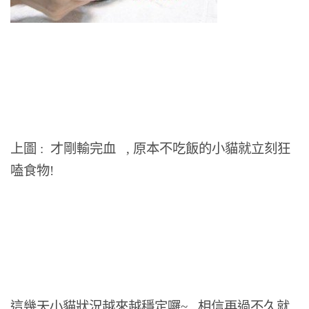
上圖 : 才剛輸完血 , 原本不吃飯的小貓就立刻狂
嗑食物!
這幾天小貓狀況越來越穩定囉~ 相信再過不久就