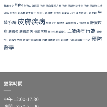
狗狗
費用多少
狗狗口臭原因
狗狗牙齒護理方案
狗狗牙齦切除手術
狗狗牙齦增生會
生
痛嗎
狗狗牙齦為什麼會增生
狗狗牙齦腫脹
狗狗牙齦覆蓋牙冠
環孢素與牙齦問題
皮膚疾病
殖系統
肝臟疾
短鼻犬口腔健康
美國惡霸犬口腔問題
行為
血液疾病
病
胰臟炎
胰臟疾病
腫瘤疾病
藥物性牙齦增生
遺傳
預防
性牙齦增生品種
遺傳性牙齦肥大
鈣通道阻斷劑牙齦影響
預防牙齦增生方法
醫學
營業時間
中午 12:00-17:30
晚間 18:30-21:00