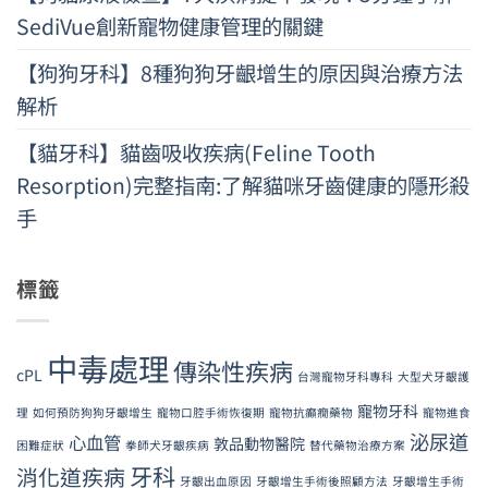
SediVue創新寵物健康管理的關鍵
【狗狗牙科】8種狗狗牙齦增生的原因與治療方法
解析
【貓牙科】貓齒吸收疾病(Feline Tooth
Resorption)完整指南:了解貓咪牙齒健康的隱形殺
手
標籤
中毒處理
傳染性疾病
cPL
台灣寵物牙科專科
大型犬牙齦護
寵物牙科
理
如何預防狗狗牙齦增生
寵物口腔手術恢復期
寵物抗癲癇藥物
寵物進食
泌尿道
心血管
敦品動物醫院
困難症狀
拳師犬牙齦疾病
替代藥物治療方案
牙科
消化道疾病
牙齦出血原因
牙齦增生手術後照顧方法
牙齦增生手術