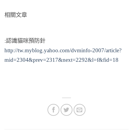
相關文章
:認識貓咪預防針
http://tw.myblog.yahoo.com/dvminfo-2007/article?
mid=2304&prev=2317&next=2292&l=f&fid=18