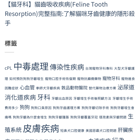
【貓牙科】貓齒吸收疾病(Feline Tooth
Resorption)完整指南:了解貓咪牙齒健康的隱形殺
手
標籤
中毒處理
傳染性疾病
cPL
台灣寵物牙科專科
大型犬牙齦護
寵物牙科
理
如何預防狗狗牙齦增生
寵物口腔手術恢復期
寵物抗癲癇藥物
寵物進食
泌尿道
心血管
敦品動物醫院
困難症狀
拳師犬牙齦疾病
替代藥物治療方案
牙科
消化道疾病
牙齦出血原因
牙齦增生手術後照顧方法
牙齦增生手術
狗狗
費用多少
狗狗口臭原因
狗狗牙齒護理方案
狗狗牙齦切除手術
狗狗牙齦增生會
生
痛嗎
狗狗牙齦為什麼會增生
狗狗牙齦腫脹
狗狗牙齦覆蓋牙冠
環孢素與牙齦問題
皮膚疾病
殖系統
肝臟疾
短鼻犬口腔健康
美國惡霸犬口腔問題