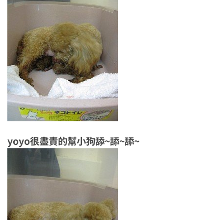
yoyo很盡責的幫小狗舔~舔~舔~