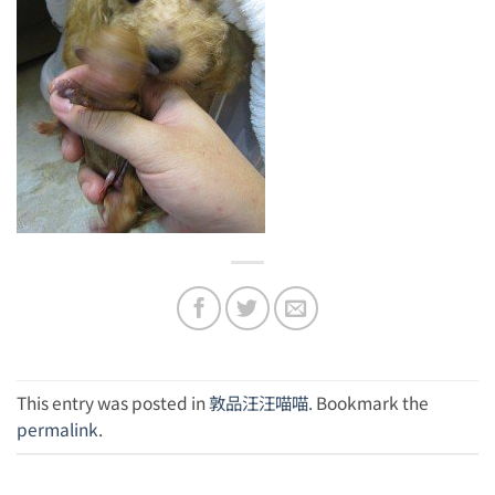
This entry was posted in
敦品汪汪喵喵
. Bookmark the
permalink
.