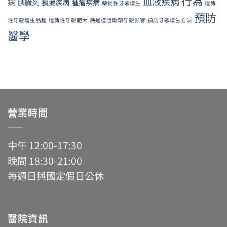
行為
血液疾病
病
胰臟炎
胰臟疾病
腫瘤疾病
藥物性牙齦增生
遺傳
預防
性牙齦增生品種
遺傳性牙齦肥大
鈣通道阻斷劑牙齦影響
預防牙齦增生方法
醫學
營業時間
中午 12:00-17:30
晚間 18:30-21:00
每週日與國定假日公休
醫院資訊