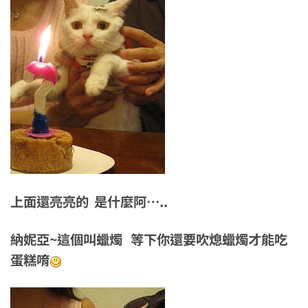
上面還亮亮的 是什麼阿…..
納妮亞~這個叫蠟燭 等下你還要吹熄蠟燭才能吃
蛋糕唷