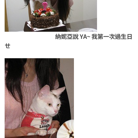
納妮亞說 YA~ 我第一次過生日
ㄝ