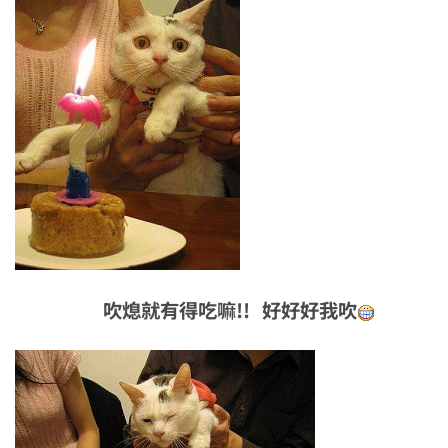
吹熄就有得吃嘛!! 好好好我吹