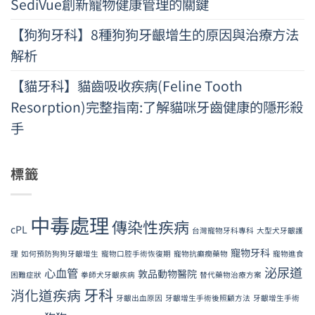
SediVue創新寵物健康管理的關鍵
【狗狗牙科】8種狗狗牙齦增生的原因與治療方法
解析
【貓牙科】貓齒吸收疾病(Feline Tooth
Resorption)完整指南:了解貓咪牙齒健康的隱形殺
手
標籤
中毒處理
傳染性疾病
cPL
台灣寵物牙科專科
大型犬牙齦護
寵物牙科
理
如何預防狗狗牙齦增生
寵物口腔手術恢復期
寵物抗癲癇藥物
寵物進食
泌尿道
心血管
敦品動物醫院
困難症狀
拳師犬牙齦疾病
替代藥物治療方案
牙科
消化道疾病
牙齦出血原因
牙齦增生手術後照顧方法
牙齦增生手術