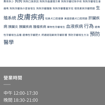
狗狗
費用多少
狗狗口臭原因
狗狗牙齒護理方案
狗狗牙齦切除手術
狗狗牙齦增生會
生
痛嗎
狗狗牙齦為什麼會增生
狗狗牙齦腫脹
狗狗牙齦覆蓋牙冠
環孢素與牙齦問題
皮膚疾病
殖系統
肝臟疾
短鼻犬口腔健康
美國惡霸犬口腔問題
行為
血液疾病
病
胰臟炎
胰臟疾病
腫瘤疾病
藥物性牙齦增生
遺傳
預防
性牙齦增生品種
遺傳性牙齦肥大
鈣通道阻斷劑牙齦影響
預防牙齦增生方法
醫學
營業時間
中午 12:00-17:30
晚間 18:30-21:00