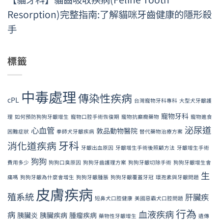
Resorption)完整指南:了解貓咪牙齒健康的隱形殺
手
標籤
中毒處理
傳染性疾病
cPL
台灣寵物牙科專科
大型犬牙齦護
寵物牙科
理
如何預防狗狗牙齦增生
寵物口腔手術恢復期
寵物抗癲癇藥物
寵物進食
泌尿道
心血管
敦品動物醫院
困難症狀
拳師犬牙齦疾病
替代藥物治療方案
牙科
消化道疾病
牙齦出血原因
牙齦增生手術後照顧方法
牙齦增生手術
狗狗
費用多少
狗狗口臭原因
狗狗牙齒護理方案
狗狗牙齦切除手術
狗狗牙齦增生會
生
痛嗎
狗狗牙齦為什麼會增生
狗狗牙齦腫脹
狗狗牙齦覆蓋牙冠
環孢素與牙齦問題
皮膚疾病
殖系統
肝臟疾
短鼻犬口腔健康
美國惡霸犬口腔問題
行為
血液疾病
病
胰臟炎
胰臟疾病
腫瘤疾病
藥物性牙齦增生
遺傳