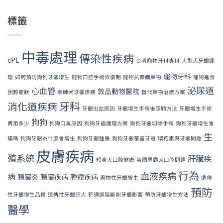
標籤
中毒處理
傳染性疾病
cPL
台灣寵物牙科專科
大型犬牙齦護
寵物牙科
理
如何預防狗狗牙齦增生
寵物口腔手術恢復期
寵物抗癲癇藥物
寵物進食
泌尿道
心血管
敦品動物醫院
困難症狀
拳師犬牙齦疾病
替代藥物治療方案
牙科
消化道疾病
牙齦出血原因
牙齦增生手術後照顧方法
牙齦增生手術
狗狗
費用多少
狗狗口臭原因
狗狗牙齒護理方案
狗狗牙齦切除手術
狗狗牙齦增生會
生
痛嗎
狗狗牙齦為什麼會增生
狗狗牙齦腫脹
狗狗牙齦覆蓋牙冠
環孢素與牙齦問題
皮膚疾病
殖系統
肝臟疾
短鼻犬口腔健康
美國惡霸犬口腔問題
行為
血液疾病
病
胰臟炎
胰臟疾病
腫瘤疾病
藥物性牙齦增生
遺傳
預防
性牙齦增生品種
遺傳性牙齦肥大
鈣通道阻斷劑牙齦影響
預防牙齦增生方法
醫學