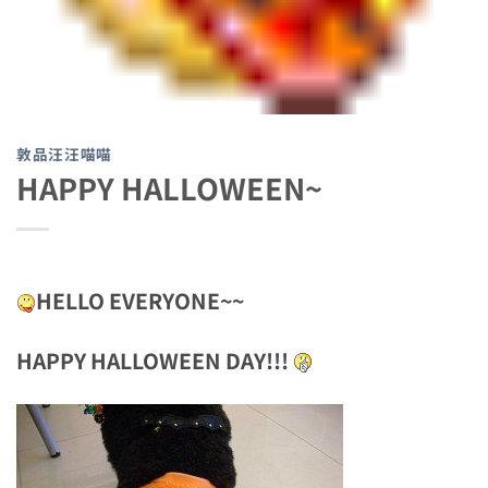
敦品汪汪喵喵
HAPPY HALLOWEEN~
HELLO EVERYONE~~
HAPPY HALLOWEEN DAY!!!