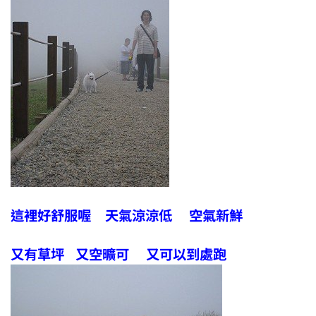
這裡好舒服喔 天氣涼涼低 空氣新鮮
又有草坪 又空曠可 又可以到處跑