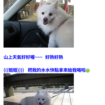
山上天氣好好喔~~~ 好熱好熱
(((姐姐)))) 把我的水水快點拿來給我喝啦