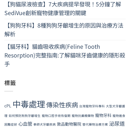
【狗貓尿液檢查】7大疾病提早發現！5分鐘了解
SediVue創新寵物健康管理的關鍵
【狗狗牙科】8種狗狗牙齦增生的原因與治療方法
解析
【貓牙科】貓齒吸收疾病(Feline Tooth
Resorption)完整指南:了解貓咪牙齒健康的隱形殺
手
標籤
中毒處理
傳染性疾病
cPL
台灣寵物牙科專科
大型犬牙齦護
寵物牙科
理
如何預防狗狗牙齦增生
寵物口腔手術恢復期
寵物抗癲癇藥物
寵物進食
泌尿道
心血管
敦品動物醫院
困難症狀
拳師犬牙齦疾病
替代藥物治療方案