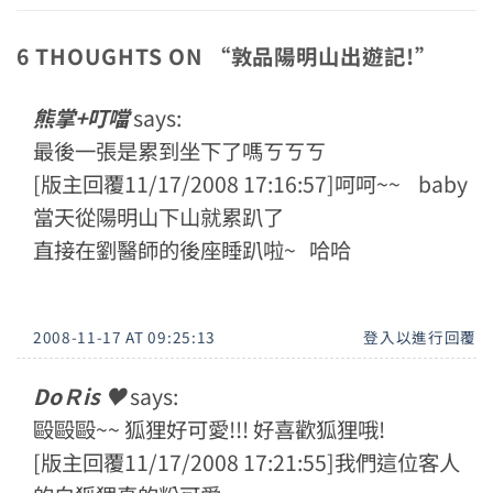
6 THOUGHTS ON “
敦品陽明山出遊記!
”
熊掌+叮噹
says:
最後一張是累到坐下了嗎ㄎㄎㄎ
[版主回覆11/17/2008 17:16:57]呵呵~~ baby
當天從陽明山下山就累趴了
直接在劉醫師的後座睡趴啦~ 哈哈
2008-11-17 AT 09:25:13
登入以進行回覆
DoＲis ♥
says:
毆毆毆~~ 狐狸好可愛!!! 好喜歡狐狸哦!
[版主回覆11/17/2008 17:21:55]我們這位客人