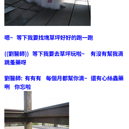
嗯~ 等下我要找塊草坪好好的跑一跑
((劉醫師)) 等下我要去草坪玩啦~ 有沒有幫我滴
跳蚤藥呀
劉醫師: 有有有 每個月都幫你滴~ 還有心絲蟲藥
咧 你忘啦