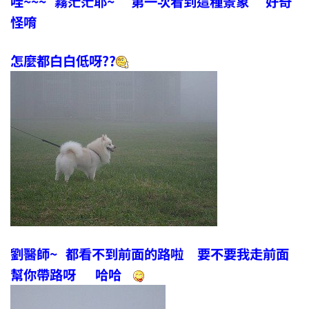
哇~~~ 霧茫茫耶~ 第一次看到這種景象 好奇
怪唷
怎麼都白白低呀??
劉醫師~ 都看不到前面的路啦 要不要我走前面
幫你帶路呀 哈哈