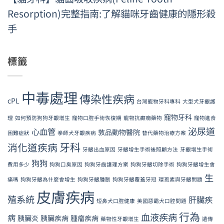
Resorption)完整指南:了解貓咪牙齒健康的隱形殺
手
標籤
中毒處理
傳染性疾病
cPL
台灣寵物牙科專科
大型犬牙齦護
寵物牙科
理
如何預防狗狗牙齦增生
寵物口腔手術恢復期
寵物抗癲癇藥物
寵物進食
泌尿道
心血管
敦品動物醫院
困難症狀
拳師犬牙齦疾病
替代藥物治療方案
牙科
消化道疾病
牙齦出血原因
牙齦增生手術後照顧方法
牙齦增生手術
狗狗
費用多少
狗狗口臭原因
狗狗牙齒護理方案
狗狗牙齦切除手術
狗狗牙齦增生會
生
痛嗎
狗狗牙齦為什麼會增生
狗狗牙齦腫脹
狗狗牙齦覆蓋牙冠
環孢素與牙齦問題
皮膚疾病
殖系統
肝臟疾
短鼻犬口腔健康
美國惡霸犬口腔問題
行為
血液疾病
病
胰臟炎
胰臟疾病
腫瘤疾病
藥物性牙齦增生
遺傳