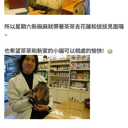
所以星期六新麻麻就帶著茶茶去花蓮和拔拔見面囉
~
也希望茶茶和新家的小貓可以相處的愉快!