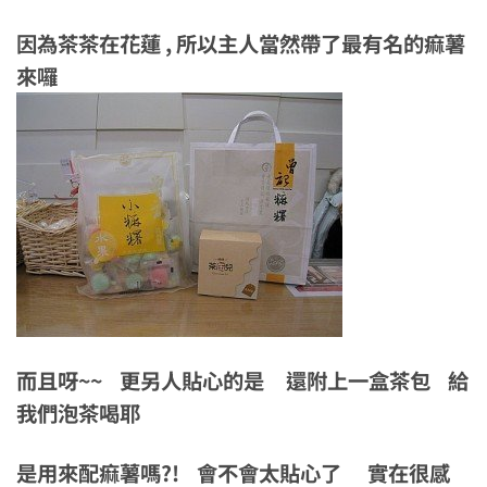
因為茶茶在花蓮 , 所以主人當然帶了最有名的痲薯
來囉
而且呀~~ 更另人貼心的是 還附上一盒茶包 給
我們泡茶喝耶
是用來配痲薯嗎?! 會不會太貼心了 實在很感