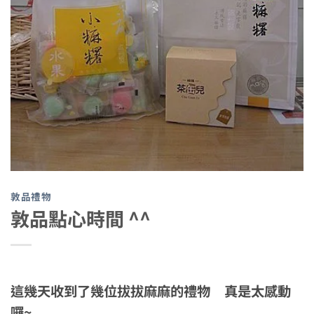
敦品禮物
敦品點心時間 ^^
這幾天收到了幾位拔拔麻麻的禮物 真是太感動
囉~