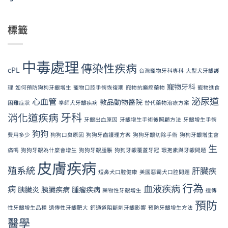
標籤
中毒處理
傳染性疾病
cPL
台灣寵物牙科專科
大型犬牙齦護
寵物牙科
理
如何預防狗狗牙齦增生
寵物口腔手術恢復期
寵物抗癲癇藥物
寵物進食
泌尿道
心血管
敦品動物醫院
困難症狀
拳師犬牙齦疾病
替代藥物治療方案
牙科
消化道疾病
牙齦出血原因
牙齦增生手術後照顧方法
牙齦增生手術
狗狗
費用多少
狗狗口臭原因
狗狗牙齒護理方案
狗狗牙齦切除手術
狗狗牙齦增生會
生
痛嗎
狗狗牙齦為什麼會增生
狗狗牙齦腫脹
狗狗牙齦覆蓋牙冠
環孢素與牙齦問題
皮膚疾病
殖系統
肝臟疾
短鼻犬口腔健康
美國惡霸犬口腔問題
行為
血液疾病
病
胰臟炎
胰臟疾病
腫瘤疾病
藥物性牙齦增生
遺傳
預防
性牙齦增生品種
遺傳性牙齦肥大
鈣通道阻斷劑牙齦影響
預防牙齦增生方法
醫學