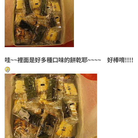
哇~~裡面是好多種口味的餅乾耶~~~~ 好棒唷!!!!