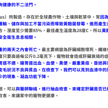
狗健康的不二法門。
 flavus）所製造，存在於全球農作物、土壤與乾草中，常
因
運輸、儲存與加工不當污染而導致黃麴菌發霉，進而產生
，溼度至少需要85%，最佳產生溫度為28度C。所以
黃
安全衛生息息相關。
重的兩天之內會死亡。
最主要病變為肝臟細胞壞死、纖維
只要高過每公斤0.2毫克下，寵物就會造成肝臟衰竭的
胃道不適、腸胃道出血、血便、黑便、嚴重黃疸、昏迷與
皮毛狀況不良與貧血。在檢查下，我們可以見到血液中的
少的現象、凝血功能下降。
題，可以
與醫師聯絡，進行抽血檢查，來確定肝臟是否已
飲食，來讓家中的寵物更健康。