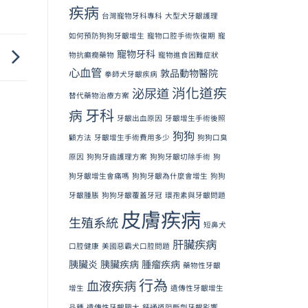
疾病
台灣寵物牙科專科
大型犬牙齦護理
如何預防狗狗牙齦增生
寵物口腔手術恢復期
寵
寵物牙科
!
物抗癲癇藥物
寵物進食困難症狀
心血管
敦品動物醫院
拳師犬牙齦疾病
消化道疾
泌尿道
替代藥物治療方案
牙科
病
牙齦出血原因
牙齦增生手術後照
狗狗
顧方法
牙齦增生手術費用多少
狗狗口臭
原因
狗狗牙齒護理方案
狗狗牙齦切除手術
狗
狗牙齦增生會痛嗎
狗狗牙齦為什麼會增生
狗狗
牙齦腫脹
狗狗牙齦覆蓋牙冠
環孢素與牙齦問題
皮膚疾病
生殖系統
短鼻犬
肝臟疾病
口腔健康
美國惡霸犬口腔問題
胰臟炎
胰臟疾病
腫瘤疾病
藥物性牙齦
行為
血液疾病
增生
遺傳性牙齦增生
品種
遺傳性牙齦肥大
鈣通道阻斷劑牙齦影響