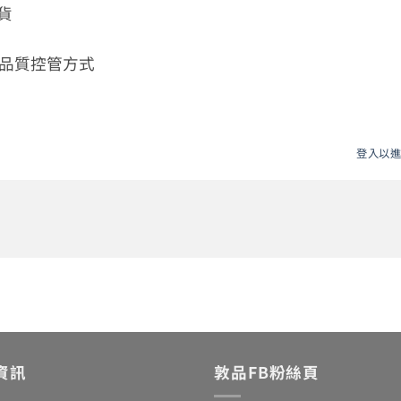
貨
是品質控管方式
登入以
資訊
敦品FB粉絲頁