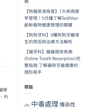
務
【狗貓尿液檢查】7大疾病提
早發現！5分鐘了解SediVue
創新寵物健康管理的關鍵
【狗狗牙科】8種狗狗牙齦增
生的原因與治療方法解析
【貓牙科】貓齒吸收疾病
(Feline Tooth Resorption)完
整指南:了解貓咪牙齒健康的
隱形殺手
標籤
臟學
、內
中毒處理
傳染性
cPL