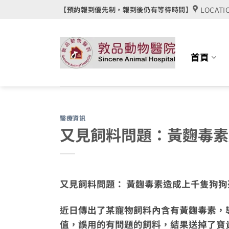
Skip
LOCATI
【預約報到優先制，報到後仍有等待時間】
to
content
首頁
醫療資訊
又見飼料問題：黃麴毒素
又見飼料問題： 黃麴毒素造成上千隻狗狗
近日傳出了某寵物飼料內含有黃麴毒素，
值，誤用的有問題的飼料，結果送掉了寶