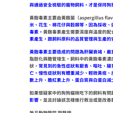
與通過安全檢驗的寵物飼料，才是保持狗
黃麴毒素主要由黃麴菌（aspergillus
米、花生、棉花仔與穀類等，因為採收、
毒素。
黃麴毒素產生需要濕度與溫度的配合
素產生，跟飼料原料的品質管理與生產的
黃麴毒素主要造成的問題為肝臟衰竭，嚴
脂肪化與膽管增生。飼料中的黃麴毒素濃度
狀。
常見到的急性症狀有厭食、嘔吐、腸
亡。慢性症狀則有體重減少、輕微黃疸、
數上升、膽紅素上升、蛋白質與白蛋白減
如果懷疑家中的狗狗貓咪吃下的飼料有問
影響
，並且討論該怎樣進行救治或是改善
敦品動物醫院 劉醫師