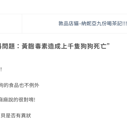
敦品店貓–納妮亞九份喝茶記!!
料問題：黃麴毒素造成上千隻狗狗死亡
”
！
！
狗的食品也不例外
eka 麻麻說的很對唷!
寶貝是否有異狀