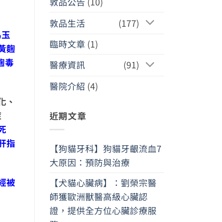
敦品公告
(10)
敦品生活
(177)
為玉
臨時文章
(1)
黃麴
麴毒
醫療資訊
(91)
醫院介紹
(4)
化、
症
近期文章
死
肝指
【狗貓牙科】狗貓牙齦流血7
大原因：預防與治療
經被
【犬貓心臟病】：劉榮宗醫
師獲歐洲獸醫高級心臟認
證，提供全方位心臟診療服