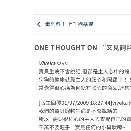
毒飼料！ 上千狗暴斃
ONE THOUGHT ON “
又見飼
Viveka
says:
寶貝生病不會說話,但卻是主人心中的痛
狗狗的健康就靠主人的細心和照顧了！
常覺得很心痛為何總有黑心的商品,連狗
[版主回覆01/07/2009 18:27:44]viv
我們的寶貝寵物生病是不會說話的
所以 需要很細心的主人去查覺自己的
千萬不要輕乎 寶貝任何的小異狀唷~