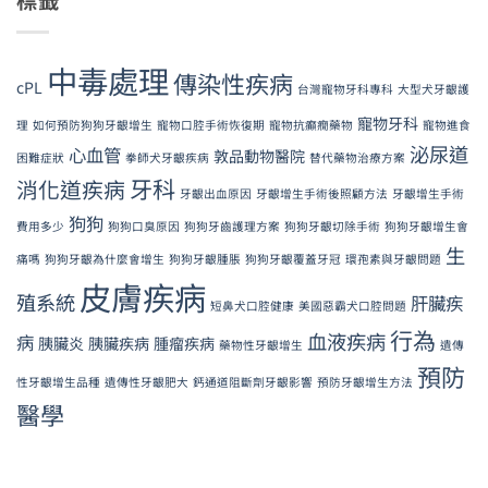
標籤
中毒處理
傳染性疾病
cPL
台灣寵物牙科專科
大型犬牙齦護
寵物牙科
理
如何預防狗狗牙齦增生
寵物口腔手術恢復期
寵物抗癲癇藥物
寵物進食
泌尿道
心血管
敦品動物醫院
困難症狀
拳師犬牙齦疾病
替代藥物治療方案
牙科
消化道疾病
牙齦出血原因
牙齦增生手術後照顧方法
牙齦增生手術
狗狗
費用多少
狗狗口臭原因
狗狗牙齒護理方案
狗狗牙齦切除手術
狗狗牙齦增生會
生
痛嗎
狗狗牙齦為什麼會增生
狗狗牙齦腫脹
狗狗牙齦覆蓋牙冠
環孢素與牙齦問題
皮膚疾病
殖系統
肝臟疾
短鼻犬口腔健康
美國惡霸犬口腔問題
行為
血液疾病
病
胰臟炎
胰臟疾病
腫瘤疾病
藥物性牙齦增生
遺傳
預防
性牙齦增生品種
遺傳性牙齦肥大
鈣通道阻斷劑牙齦影響
預防牙齦增生方法
醫學