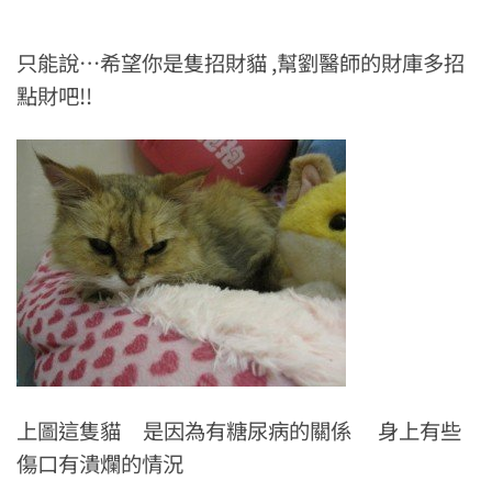
只能說…希望你是隻招財貓 ,幫劉醫師的財庫多招
點財吧!!
上圖這隻貓 是因為有糖尿病的關係 身上有些
傷口有潰爛的情況