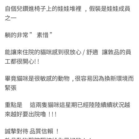
自個兒鑽進椅子上的娃娃堆裡 , 假裝是娃娃成員
之一
躺的非常 ” 素惜 ”
能讓來住院的貓咪感到很放心 / 舒適 讓敦品的員
工都很開心! !
畢竟貓咪是很敏感的動物 , 很容易因為換新環境而
緊張
重點是 這兩隻貓咪這星期已經陸陸續續狀況越
來越好要出院嚕 ! ! !
誠摯對待 品質信賴 ！