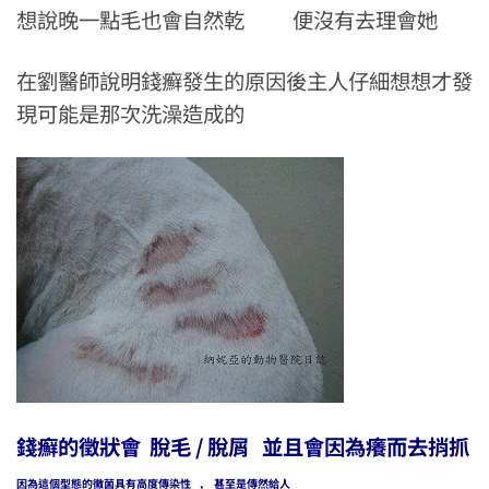
想說晚一點毛也會自然乾 便沒有去理會她
在劉醫師說明錢癬發生的原因後主人仔細想想才發
現可能是那次洗澡造成的
錢癬的徵狀會 脫毛 / 脫屑 並且會因為癢而去捎抓
因為這個型態的黴菌具有高度傳染性 , 甚至是傳然給人