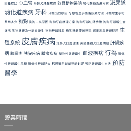
泌尿道
心血管
敦品動物醫院
困難症狀
拳師犬牙齦疾病
替代藥物治療方案
牙科
消化道疾病
牙齦出血原因
牙齦增生手術後照顧方法
牙齦增生手術
狗狗
費用多少
狗狗口臭原因
狗狗牙齒護理方案
狗狗牙齦切除手術
狗狗牙齦增生會
生
痛嗎
狗狗牙齦為什麼會增生
狗狗牙齦腫脹
狗狗牙齦覆蓋牙冠
環孢素與牙齦問題
皮膚疾病
殖系統
肝臟疾
短鼻犬口腔健康
美國惡霸犬口腔問題
行為
血液疾病
病
胰臟炎
胰臟疾病
腫瘤疾病
藥物性牙齦增生
遺傳
預防
性牙齦增生品種
遺傳性牙齦肥大
鈣通道阻斷劑牙齦影響
預防牙齦增生方法
醫學
營業時間