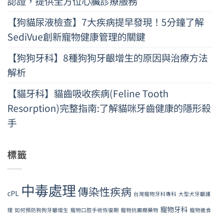
認證，提供全方位心臟診療服務
【狗貓尿液檢查】7大疾病提早發現！5分鐘了解
SediVue創新寵物健康管理的關鍵
【狗狗牙科】8種狗狗牙齦增生的原因與治療方法
解析
【貓牙科】貓齒吸收疾病(Feline Tooth
Resorption)完整指南:了解貓咪牙齒健康的隱形殺
手
標籤
中毒處理
傳染性疾病
cPL
台灣寵物牙科專科
大型犬牙齦護
寵物牙科
理
如何預防狗狗牙齦增生
寵物口腔手術恢復期
寵物抗癲癇藥物
寵物進食