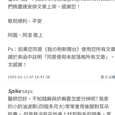
們將盡速安排文章上架。感謝您！
敬祝順利、平安
阿圓、阿滾 敬上
Ps：如果您同意《我の狗新聞台》使用您所有文
請於來函中註明「同意使用本部落格所有文章」。
次感謝！
2009-03-11 AT 14:47:38
登入以
Spike
says:
醫師您好，不知錢癬與疥癬要怎麼分辨呢? 我家
的小奶油波斯(四個多月大)常常會用後腳對耳朵
抓癢， 但是我沒有在他身上找到脫毛的跡象，家