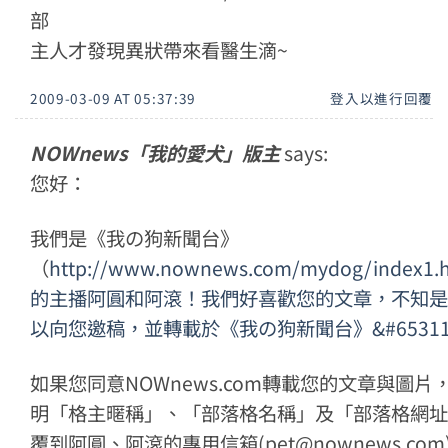
部
主人才發現異狀帶來看醫生滴~
2009-03-09 AT 05:37:39
登入以進行回覆
NOWnews「我的愛犬」版主
says:
您好：
我們是《我の狗新聞台》
（
http://www.nownews.com/mydog/index1
的主播阿圓和阿滾！我們好喜歡您的文章，不知是
以向您邀稿，並轉載於《我の狗新聞台》&#6531
如果您同意NOWnews.com轉載您的文章與圖片
明「格主暱稱」、「部落格名稱」及「部落格網址
覆到阿圓、阿滾的專用信箱(pet@nownews.com