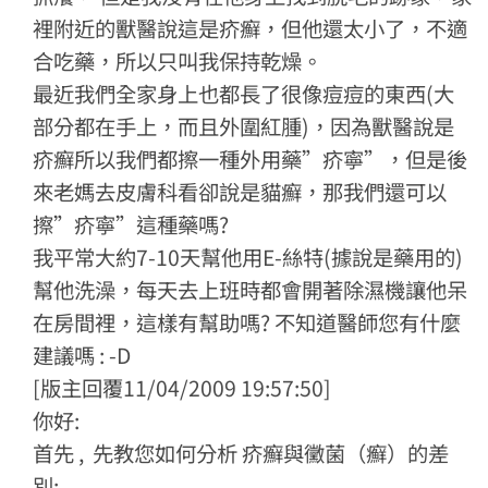
裡附近的獸醫說這是疥癬，但他還太小了，不適
合吃藥，所以只叫我保持乾燥。
最近我們全家身上也都長了很像痘痘的東西(大
部分都在手上，而且外圍紅腫)，因為獸醫說是
疥癬所以我們都擦一種外用藥”疥寧”，但是後
來老媽去皮膚科看卻說是貓癬，那我們還可以
擦”疥寧”這種藥嗎?
我平常大約7-10天幫他用E-絲特(據說是藥用的)
幫他洗澡，每天去上班時都會開著除濕機讓他呆
在房間裡，這樣有幫助嗎? 不知道醫師您有什麼
建議嗎 : -D
[版主回覆11/04/2009 19:57:50]
你好:
首先 , 先教您如何分析 疥癬與黴菌（癬）的差
別: