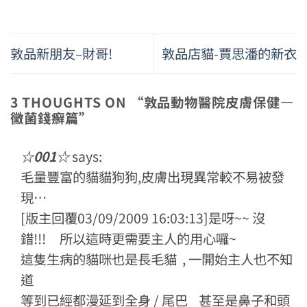
敦品新朋友–財哥!
敦品店貓-賈思潘的新衣
3 THOUGHTS ON “
敦品動物醫院皮膚保健—
黴菌錢癬篇
”
☆001☆
says:
毛量豐富的貓貓狗狗,皮膚出現異常較不易被發
現…
[版主回覆03/09/2009 16:03:13]是呀~~ 沒
錯!!! 所以這時更需要主人的用心囉~
這隻生病的貓咪也是長毛貓 , 一開始主人也不知
道
等到已經都漫延到全身 / 尾巴 甚至是鼻子和頭