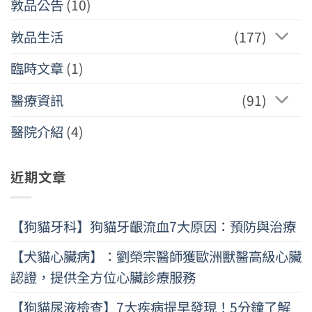
敦品公告
(10)
敦品生活
(177)
臨時文章
(1)
醫療資訊
(91)
醫院介紹
(4)
近期文章
【狗貓牙科】狗貓牙齦流血7大原因：預防與治療
【犬貓心臟病】：劉榮宗醫師獲歐洲獸醫高級心臟
認證，提供全方位心臟診療服務
【狗貓尿液檢查】7大疾病提早發現！5分鐘了解