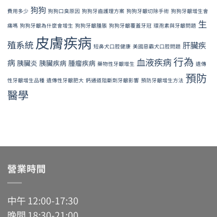
狗狗
費用多少
狗狗口臭原因
狗狗牙齒護理方案
狗狗牙齦切除手術
狗狗牙齦增生會
生
痛嗎
狗狗牙齦為什麼會增生
狗狗牙齦腫脹
狗狗牙齦覆蓋牙冠
環孢素與牙齦問題
皮膚疾病
殖系統
肝臟疾
短鼻犬口腔健康
美國惡霸犬口腔問題
行為
血液疾病
病
胰臟炎
胰臟疾病
腫瘤疾病
藥物性牙齦增生
遺傳
預防
性牙齦增生品種
遺傳性牙齦肥大
鈣通道阻斷劑牙齦影響
預防牙齦增生方法
醫學
營業時間
中午 12:00-17:30
晚間 18:30-21:00