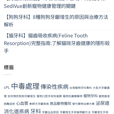
SediVue創新寵物健康管理的關鍵
【狗狗牙科】8種狗狗牙齦增生的原因與治療方法
解析
【貓牙科】貓齒吸收疾病(Feline Tooth
Resorption)完整指南:了解貓咪牙齒健康的隱形殺
手
標籤
中毒處理
傳染性疾病
cPL
台灣寵物牙科專科
大型犬牙齦護
寵物牙科
理
如何預防狗狗牙齦增生
寵物口腔手術恢復期
寵物抗癲癇藥物
寵物進食
泌尿道
心血管
敦品動物醫院
困難症狀
拳師犬牙齦疾病
替代藥物治療方案
牙科
消化道疾病
牙齦出血原因
牙齦增生手術後照顧方法
牙齦增生手術