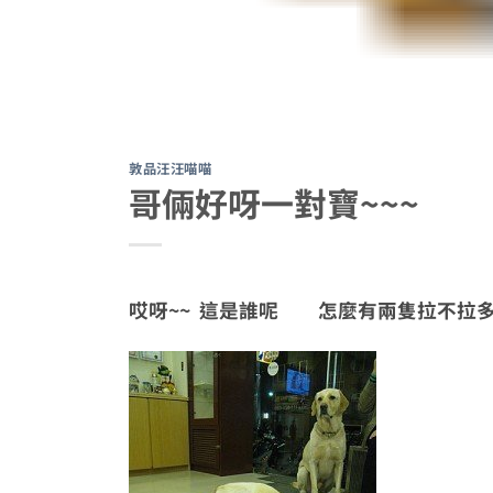
敦品汪汪喵喵
哥倆好呀一對寶~~~
哎呀~~ 這是誰呢 怎麼有兩隻拉不拉