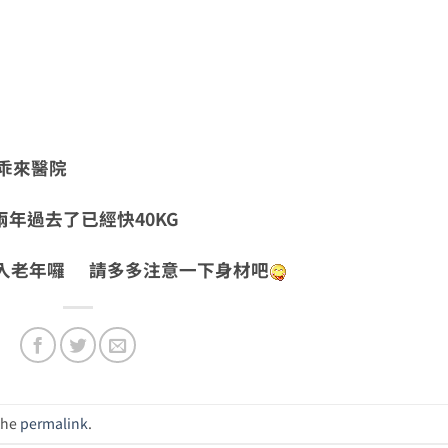
乖來醫院
過去了已經快40KG
入老年囉 請多多注意一下身材吧
the
permalink
.