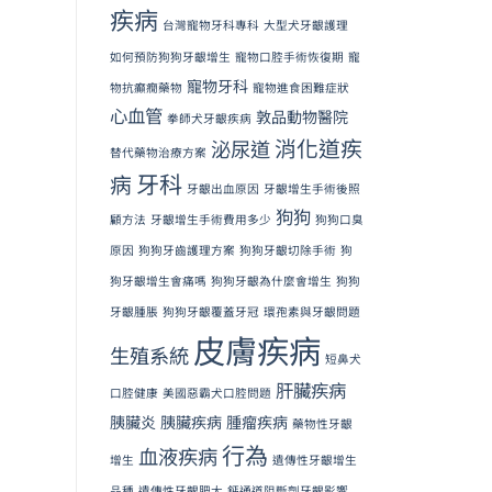
疾病
台灣寵物牙科專科
大型犬牙齦護理
如何預防狗狗牙齦增生
寵物口腔手術恢復期
寵
寵物牙科
物抗癲癇藥物
寵物進食困難症狀
心血管
敦品動物醫院
拳師犬牙齦疾病
消化道疾
泌尿道
替代藥物治療方案
牙科
病
牙齦出血原因
牙齦增生手術後照
狗狗
顧方法
牙齦增生手術費用多少
狗狗口臭
原因
狗狗牙齒護理方案
狗狗牙齦切除手術
狗
狗牙齦增生會痛嗎
狗狗牙齦為什麼會增生
狗狗
牙齦腫脹
狗狗牙齦覆蓋牙冠
環孢素與牙齦問題
皮膚疾病
生殖系統
短鼻犬
肝臟疾病
口腔健康
美國惡霸犬口腔問題
胰臟炎
胰臟疾病
腫瘤疾病
藥物性牙齦
行為
血液疾病
增生
遺傳性牙齦增生
品種
遺傳性牙齦肥大
鈣通道阻斷劑牙齦影響