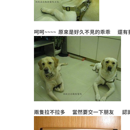
呵呵~~~~ 原來是好久不見的乖乖 還有
兩隻拉不拉多 當然要交一下朋友 認