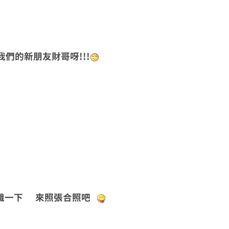
我們的新朋友財哥呀!!!
識一下 來照張合照吧