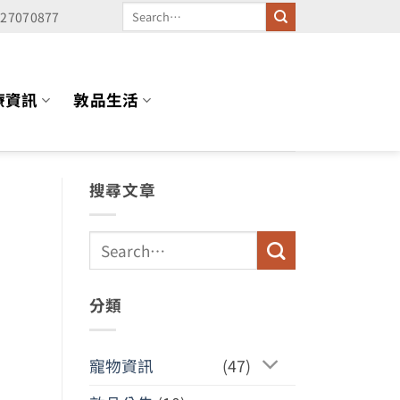
227070877
療資訊
敦品生活
搜尋文章
分類
寵物資訊
(47)