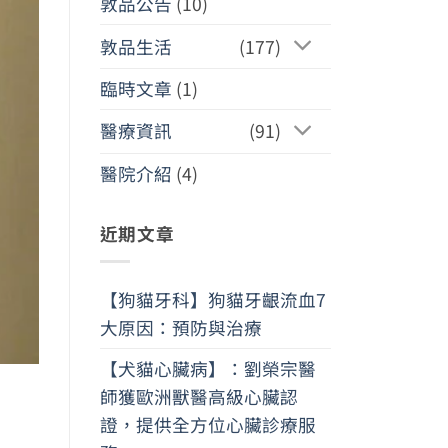
敦品公告
(10)
敦品生活
(177)
臨時文章
(1)
醫療資訊
(91)
醫院介紹
(4)
近期文章
【狗貓牙科】狗貓牙齦流血7
大原因：預防與治療
【犬貓心臟病】：劉榮宗醫
師獲歐洲獸醫高級心臟認
證，提供全方位心臟診療服