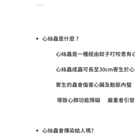
心絲蟲是什麼 ?
心絲蟲是一種經由蚊子叮咬患有
心絲蟲成蟲可長至30cm寄生於心
寄生的蟲會傷害心臟及動脈內璧 而
導致心肺功能障礙 嚴重者引發肝 
心絲蟲會傳染給人嗎?