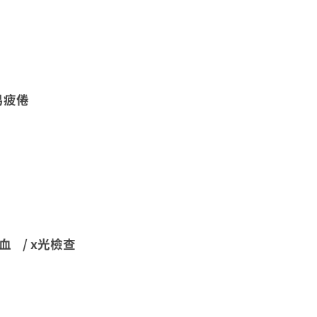
易疲倦
/ x光檢查