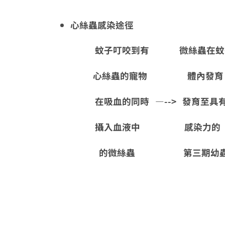
心絲蟲感染途徑
蚊子叮咬到有 微絲蟲在蚊
心絲蟲的寵物 體內發育
在吸血的同時 —--> 發育至具有 —
攝入血液中 感染力的 
的微絲蟲 第三期幼蟲 