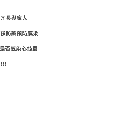
冗長與龐大
防藥預防感染
否感染心絲蟲
!!