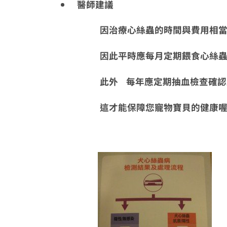
醫師建議
因治療心絲蟲的時間與費用相當
因此平時應每月定期餵食心絲蟲預
此外 每年應定期抽血檢查確認是
這才能保障您寵物寶貝的健康喔!