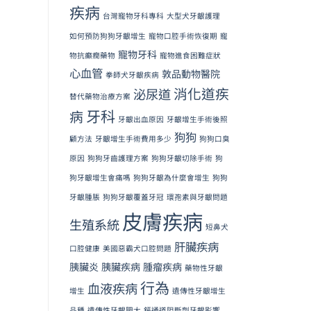
疾病
台灣寵物牙科專科
大型犬牙齦護理
如何預防狗狗牙齦增生
寵物口腔手術恢復期
寵
寵物牙科
物抗癲癇藥物
寵物進食困難症狀
心血管
敦品動物醫院
拳師犬牙齦疾病
消化道疾
泌尿道
替代藥物治療方案
牙科
病
牙齦出血原因
牙齦增生手術後照
狗狗
顧方法
牙齦增生手術費用多少
狗狗口臭
原因
狗狗牙齒護理方案
狗狗牙齦切除手術
狗
狗牙齦增生會痛嗎
狗狗牙齦為什麼會增生
狗狗
牙齦腫脹
狗狗牙齦覆蓋牙冠
環孢素與牙齦問題
皮膚疾病
生殖系統
短鼻犬
肝臟疾病
口腔健康
美國惡霸犬口腔問題
胰臟炎
胰臟疾病
腫瘤疾病
藥物性牙齦
行為
血液疾病
增生
遺傳性牙齦增生
品種
遺傳性牙齦肥大
鈣通道阻斷劑牙齦影響