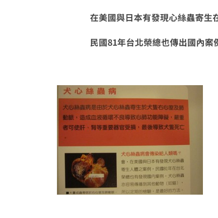
在美國與日本有發現心絲蟲寄生在
民國81年台北榮總也傳出國內案