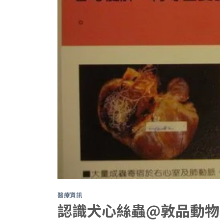
醫療資訊
認識犬心絲蟲@敦品動物