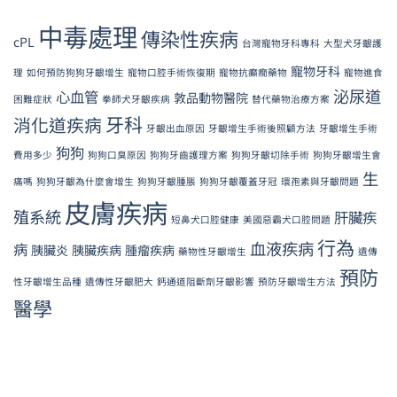
中毒處理
傳染性疾病
cPL
台灣寵物牙科專科
大型犬牙齦護
寵物牙科
理
如何預防狗狗牙齦增生
寵物口腔手術恢復期
寵物抗癲癇藥物
寵物進食
泌尿道
心血管
敦品動物醫院
困難症狀
拳師犬牙齦疾病
替代藥物治療方案
牙科
消化道疾病
牙齦出血原因
牙齦增生手術後照顧方法
牙齦增生手術
狗狗
費用多少
狗狗口臭原因
狗狗牙齒護理方案
狗狗牙齦切除手術
狗狗牙齦增生會
生
痛嗎
狗狗牙齦為什麼會增生
狗狗牙齦腫脹
狗狗牙齦覆蓋牙冠
環孢素與牙齦問題
皮膚疾病
殖系統
肝臟疾
短鼻犬口腔健康
美國惡霸犬口腔問題
行為
血液疾病
病
胰臟炎
胰臟疾病
腫瘤疾病
藥物性牙齦增生
遺傳
預防
性牙齦增生品種
遺傳性牙齦肥大
鈣通道阻斷劑牙齦影響
預防牙齦增生方法
醫學