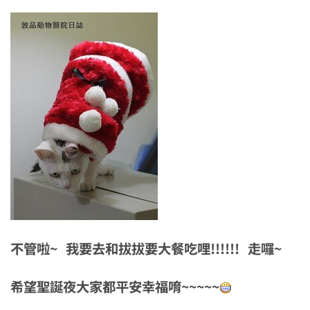
不管啦~ 我要去和拔拔要大餐吃哩!!!!!! 走囉~
希望聖誕夜大家都平安幸福唷~~~~~