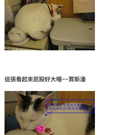
這張看起來屁股好大喔~~賈斯潘