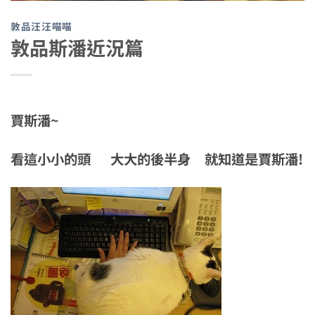
敦品汪汪喵喵
敦品斯潘近況篇
賈斯潘~
看這小小的頭 大大的後半身 就知道是賈斯潘!