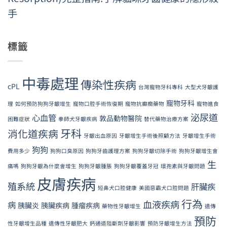
手
標籤
中毒處理
傳染性疾病
cPL
台灣寵物牙科專科
大型犬牙齦護
寵物牙科
理
如何預防狗狗牙齦增生
寵物口腔手術恢復期
寵物抗癲癇藥物
寵物進食
泌尿道
心血管
敦品動物醫院
困難症狀
拳師犬牙齦疾病
替代藥物治療方案
牙科
消化道疾病
牙齦出血原因
牙齦增生手術後照顧方法
牙齦增生手術
狗狗
費用多少
狗狗口臭原因
狗狗牙齒護理方案
狗狗牙齦切除手術
狗狗牙齦增生會
生
痛嗎
狗狗牙齦為什麼會增生
狗狗牙齦腫脹
狗狗牙齦覆蓋牙冠
環孢素與牙齦問題
皮膚疾病
殖系統
肝臟疾
短鼻犬口腔健康
美國惡霸犬口腔問題
行為
血液疾病
病
胰臟炎
胰臟疾病
腫瘤疾病
藥物性牙齦增生
遺傳
預防
性牙齦增生品種
遺傳性牙齦肥大
鈣通道阻斷劑牙齦影響
預防牙齦增生方法