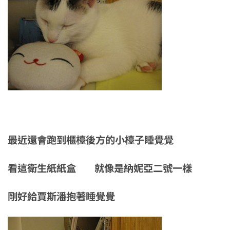
最近還會跑到櫃檯後方的小檯子睡覺覺
看這衛生紙紙盒 就像是納妮亞二號一樣
剛好給賈斯潘抱著睡覺覺