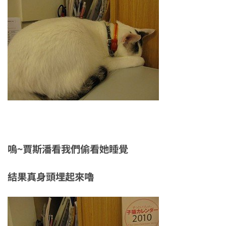
嗚~賈斯潘看我們偷看她睡覺
結果真身頭埋起來嚕