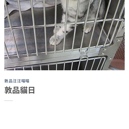
敦品汪汪喵喵
敦品貓日