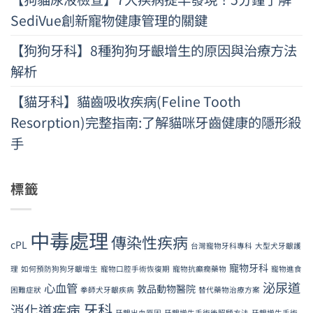
SediVue創新寵物健康管理的關鍵
【狗狗牙科】8種狗狗牙齦增生的原因與治療方法
解析
【貓牙科】貓齒吸收疾病(Feline Tooth
Resorption)完整指南:了解貓咪牙齒健康的隱形殺
手
標籤
中毒處理
傳染性疾病
cPL
台灣寵物牙科專科
大型犬牙齦護
寵物牙科
理
如何預防狗狗牙齦增生
寵物口腔手術恢復期
寵物抗癲癇藥物
寵物進食
泌尿道
心血管
敦品動物醫院
困難症狀
拳師犬牙齦疾病
替代藥物治療方案
牙科
消化道疾病
牙齦出血原因
牙齦增生手術後照顧方法
牙齦增生手術