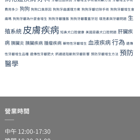
狗狗
費用多少
狗狗口臭原因
狗狗牙齒護理方案
狗狗牙齦切除手術
狗狗牙齦增生會
生
痛嗎
狗狗牙齦為什麼會增生
狗狗牙齦腫脹
狗狗牙齦覆蓋牙冠
環孢素與牙齦問題
皮膚疾病
殖系統
肝臟疾
短鼻犬口腔健康
美國惡霸犬口腔問題
行為
血液疾病
病
胰臟炎
胰臟疾病
腫瘤疾病
藥物性牙齦增生
遺傳
預防
性牙齦增生品種
遺傳性牙齦肥大
鈣通道阻斷劑牙齦影響
預防牙齦增生方法
醫學
營業時間
中午 12:00-17:30