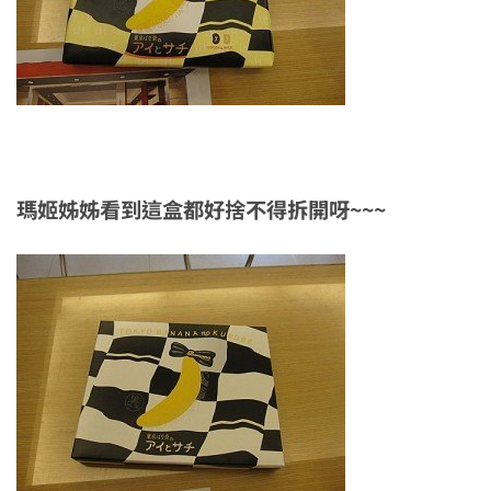
瑪姬姊姊看到這盒都好捨不得拆開呀~~~