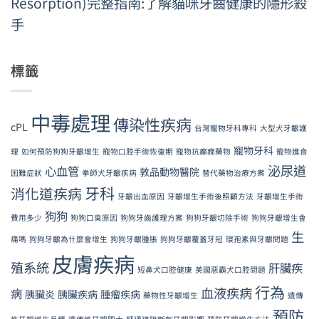
Resorption)完整指南:了解貓咪牙齒健康的隱形殺
手
標籤
中毒處理
傳染性疾病
cPL
台灣寵物牙科專科
大型犬牙齦護
寵物牙科
理
如何預防狗狗牙齦增生
寵物口腔手術恢復期
寵物抗癲癇藥物
寵物進食
泌尿道
心血管
敦品動物醫院
困難症狀
拳師犬牙齦疾病
替代藥物治療方案
牙科
消化道疾病
牙齦出血原因
牙齦增生手術後照顧方法
牙齦增生手術
狗狗
費用多少
狗狗口臭原因
狗狗牙齒護理方案
狗狗牙齦切除手術
狗狗牙齦增生會
生
痛嗎
狗狗牙齦為什麼會增生
狗狗牙齦腫脹
狗狗牙齦覆蓋牙冠
環孢素與牙齦問題
皮膚疾病
殖系統
肝臟疾
短鼻犬口腔健康
美國惡霸犬口腔問題
行為
血液疾病
病
胰臟炎
胰臟疾病
腫瘤疾病
藥物性牙齦增生
遺傳
預防