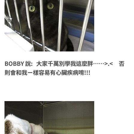
BOBBY 說: 大家千萬別學我這麼胖……>.< 否
則會和我ㄧ樣容易有心臟疾病唷!!!