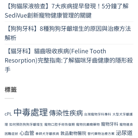
【狗貓尿液檢查】7大疾病提早發現！5分鐘了解
SediVue創新寵物健康管理的關鍵
【狗狗牙科】8種狗狗牙齦增生的原因與治療方法
解析
【貓牙科】貓齒吸收疾病(Feline Tooth
Resorption)完整指南:了解貓咪牙齒健康的隱形殺
手
標籤
中毒處理
傳染性疾病
cPL
台灣寵物牙科專科
大型犬牙齦護
寵物牙科
理
如何預防狗狗牙齦增生
寵物口腔手術恢復期
寵物抗癲癇藥物
寵物進食
泌尿道
心血管
敦品動物醫院
困難症狀
拳師犬牙齦疾病
替代藥物治療方案