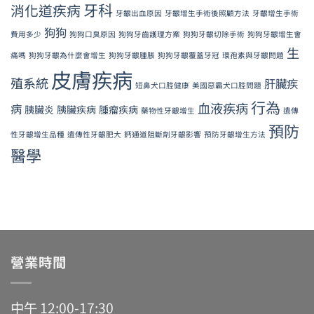
牙科
消化道疾病
牙齦出血原因
牙齦增生手術後照顧方法
牙齦增生手術
狗狗
費用多少
狗狗口臭原因
狗狗牙齒護理方案
狗狗牙齦切除手術
狗狗牙齦增生會
生
痛嗎
狗狗牙齦為什麼會增生
狗狗牙齦腫脹
狗狗牙齦覆蓋牙冠
環孢素與牙齦問題
皮膚疾病
殖系統
肝臟疾
短鼻犬口腔健康
美國惡霸犬口腔問題
行為
血液疾病
病
胰臟炎
胰臟疾病
腫瘤疾病
藥物性牙齦增生
遺傳
預防
性牙齦增生品種
遺傳性牙齦肥大
鈣通道阻斷劑牙齦影響
預防牙齦增生方法
醫學
營業時間
中午 12:00-17:30